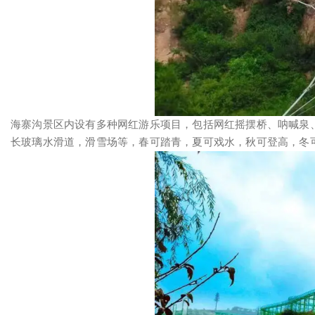
海寨沟景区内设有多种网红游乐项目，包括网红摇摆桥、呐喊泉
长玻璃水滑道，滑雪场等，春可踏青，夏可戏水，秋可登高，冬