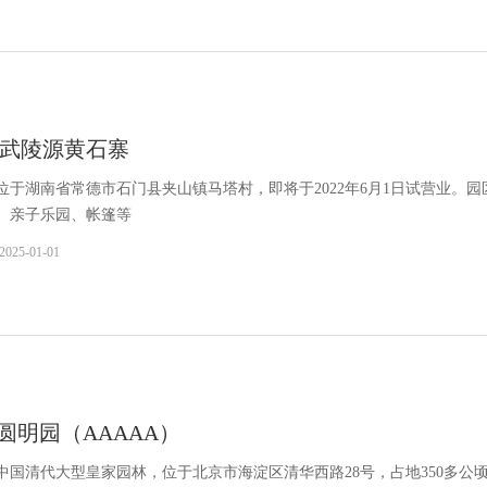
武陵源黄石寨
位于湖南省常德市石门县夹山镇马塔村，即将于2022年6月1日试营业。园
、亲子乐园、帐篷等
2025-01-01
 圆明园（AAAAA）
中国清代大型皇家园林，位于北京市海淀区清华西路28号，占地350多公