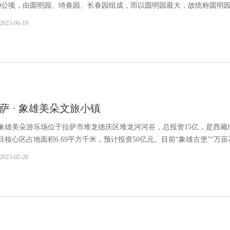
40公顷，由圆明园、绮春园、长春园组成，而以圆明园最大，故统称圆明
圆明园不仅汇集了江南若干名园胜景，还移植了西方园林建筑
2023-06-19
萨 · 象雄美朵文旅小镇
象雄美朵游乐场位于拉萨市堆龙德庆区堆龙河河谷，总投资15亿，是西藏
目核心区占地面积6.69平方千米，预计投资50亿元。目前“象雄古堡”“万亩
、高效节水灌溉工程、众创空间等11个重点项目已建完并投入使用。
2023-02-20