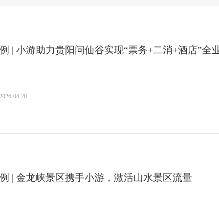
例 | 小游助力贵阳问仙谷实现“票务+二消+酒店”全
2026-04-20
例 | 金龙峡景区携手小游，激活山水景区流量