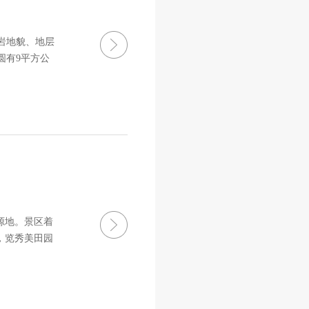
岩地貌、地层
圆有9平方公
的原始次森
源地。景区着
，览秀美田园
高度276