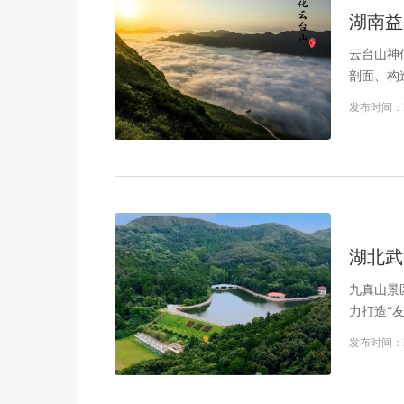
湖南益
云台山神
剖面、构
里，俗称
发布时间：
林。
湖北武
九真山景
力打造“
风光。九
发布时间：
米，九峰