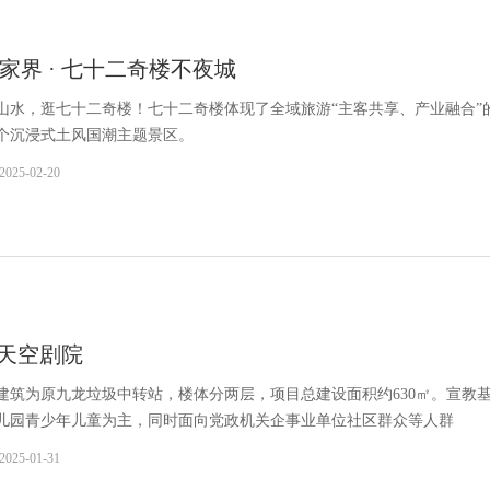
家界 · 七十二奇楼不夜城
山水，逛七十二奇楼！七十二奇楼体现了全域旅游“主客共享、产业融合”
个沉浸式土风国潮主题景区。
2025-02-20
 天空剧院
建筑为原九龙垃圾中转站，楼体分两层，项目总建设面积约630㎡。宣教
儿园青少年儿童为主，同时面向党政机关企事业单位社区群众等人群
2025-01-31