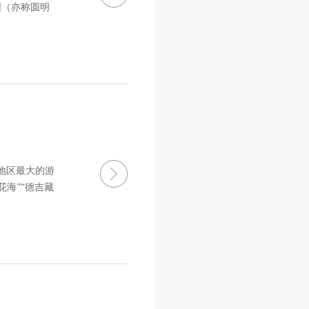
园（亦称圆明
地区最大的游
花海”“德吉藏