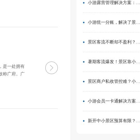
小游露营管理解决方案：无需再用Excel管营位
小游统一分账，解决了景区在多渠道合作中的资金管理难题
景区客流不断却不盈利？靠一卡通盘活二消，真实案例营收翻倍
暑期客流爆发！景区靠小游票务系统，轻松拿捏旺季流量与口碑
，是一处拥有
故称广府。广
景区商户私收管控难？小游票务系统统一收银方案，从根源杜绝私自收款
小游会员一卡通解决方案：消费游玩更省心！
新开中小景区预算有限？分 3 阶段搭建售检票系统，小游票务轻量化方案直接落地