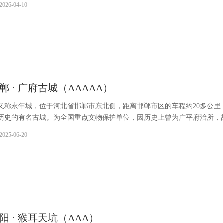
2026-04-10
郸 · 广府古城（AAAAA）
又称永年城，位于河北省邯郸市东北侧，距离邯郸市区的车程约20多公里
多年历史的有名古城。为全国重点文物保护单位，因历史上曾为广平府治所，
4.5公里，墙高10米，厚8米，城内面积1.5平方公里，分布30多条街道。
2025-06-20
阳 · 猴耳天坑（AAA）