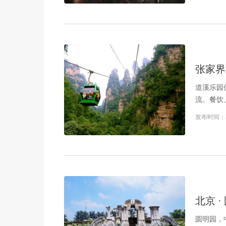
张家界
道溪乐园
流、餐饮
发布时间：
北京 ·
圆明园，