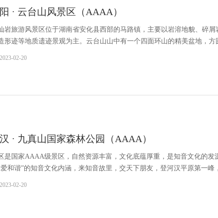
阳 · 云台山风景区（AAAA）
仙岩旅游风景区位于湖南省安化县西部的马路镇，主要以岩溶地貌、碎屑
造形迹等地质遗迹景观为主。云台山山中有一个四面环山的精美盆地，方
“高山上的平原”，其独特的地形地貌、优越的气候条件，使之保存了完好
2023-02-20
汉 · 九真山国家森林公园（AAAA）
区是国家AAAA级景区，自然资源丰富，文化底蕴厚重，是知音文化的发
友爱和谐”的知音文化内涵，来知音故里，交天下朋友，登河汉平原第一峰
真山景区植被繁茂、沟壑纵横、山泉潺潺、鸟语花香，四季景色迷人，海报
2023-02-20
蝉联，蜿蜒起伏，势若浮龙。