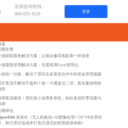
全国咨询热线：
们
登录
400-033-1618
近期文章
小游剧院票务解决方案：让观众像买电影票一样选座
小游露营管理解决方案：无需再用Excel管营位
小游统一分账，解决了景区在多渠道合作中的资金管理难题
景区客流不断却不盈利？靠一卡通盘活二消，真实案例营收
翻倍
暑期客流爆发！景区靠小游票务系统，轻松拿捏旺季流量与
口碑
近期评论
iper4504
发表在《
无人机航拍+AI图像处理+720°VR全景技
术，助力景区低成本打造沉浸式的智慧旅游体验
》