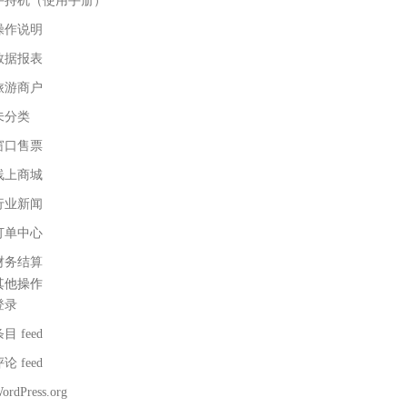
手持机（使用手册）
操作说明
数据报表
旅游商户
未分类
窗口售票
线上商城
行业新闻
订单中心
财务结算
其他操作
登录
目 feed
论 feed
ordPress.org