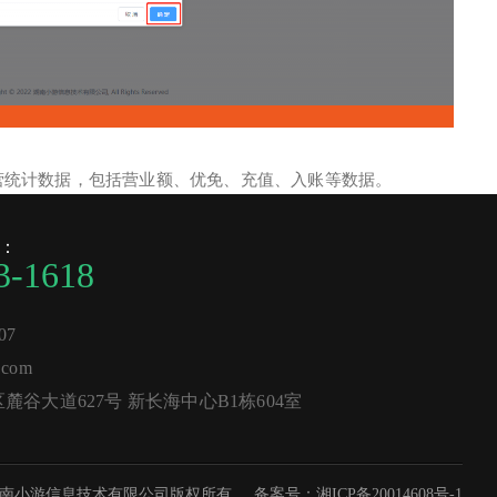
营统计数据，包括营业额、优免、充值、入账等数据。
：
3-1618
07
com
谷大道627号 新长海中心B1栋604室
南小游信息技术有限公司版权所有
备案号：湘ICP备20014608号-1