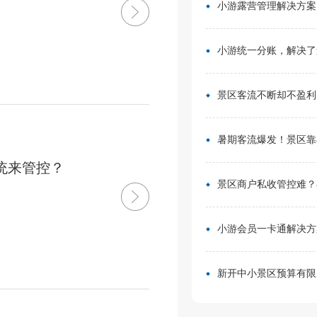
小游露营管理解决方案：无需再用Excel管
小游统一分账，解决了景区在多渠道合作中的资金管
景区客流不断却不盈利？靠一卡通盘活二消，真实案例营
暑期客流爆发！景区靠小游票务系统，轻松拿捏旺季流量
统来管控？
景区商户私收管控难？小游票务系统统一收银方案，从根源杜绝私
小游会员一卡通解决方案：消费游玩更省
新开中小景区预算有限？分 3 阶段搭建售检票系统，小游票务轻量化方案