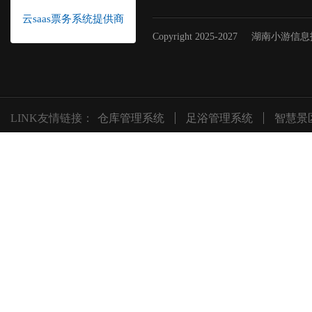
云saas票务系统提供商
Copyright 2025-2027
湖南小游信息
LINK友情链接：
仓库管理系统
足浴管理系统
智慧景