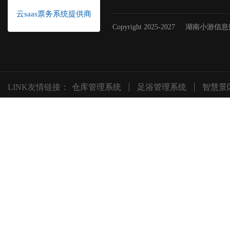
云saas票务系统提供商
Copyright 2025-2027
湖南小游信息
LINK友情链接：
仓库管理系统
足浴管理系统
智慧景