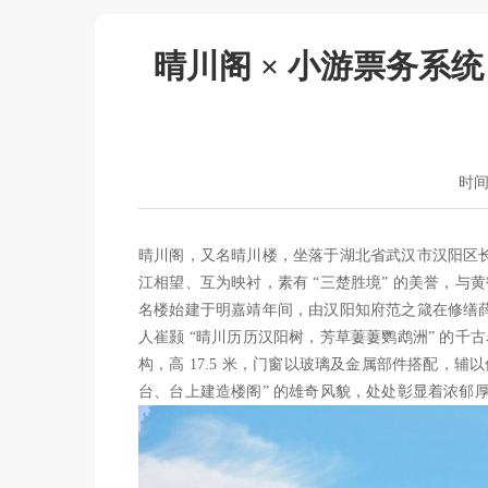
晴川阁 × 小游票务系
时间：
晴川阁，又名晴川楼，坐落于湖北省武汉市汉阳区
江相望、互为映衬，素有 “三楚胜境” 的美誉，与黄
名楼始建于明嘉靖年间，由汉阳知府范之箴在修缮薛
人崔颢 “晴川历历汉阳树，芳草萋萋鹦鹉洲” 的千
构，高 17.5 米，门窗以玻璃及金属部件搭配，
台、台上建造楼阁” 的雄奇风貌，处处彰显着浓郁