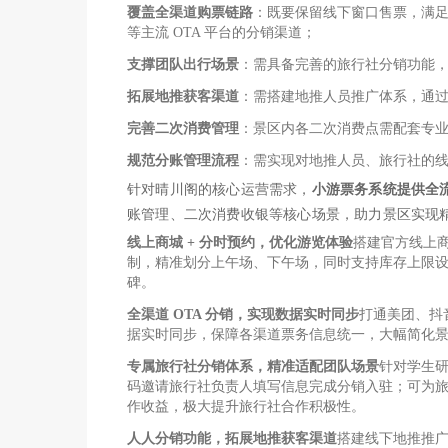
覆盖全渠道购票链路
：既要保留线下窗口售票，满
等主流 OTA 平台的分销渠道；
支撑团队出行场景
：需具备完善的旅行社分销功能
拓展地推获客渠道
：需搭建地推人员推广体系，通
完善二次消费管理
：景区内各二次消费点需配套专
规范分账管理流程
：需实现对地推人员、旅行社的
针对晴川阁的核心运营需求，
小游票务系统提供全
账管理、二次消费收银等核心场景，助力景区实现
线上商城 + 分时预约，优化游览体验
搭建官方线上
制，精准划分上午场、下午场，同时支持库存上限
碑。
全渠道 OTA 分销，实现数据实时同步
打通美团、抖
据实时同步，保障各渠道票务信息统一，大幅简化
专属旅行社分销体系，精准适配团队场景
针对学生
码邀请旅行社负责人填写信息完成分销入驻；可为
作收益，极大提升旅行社合作积极性。
人人分销功能，拓展地推获客渠道
搭建线下地推推广