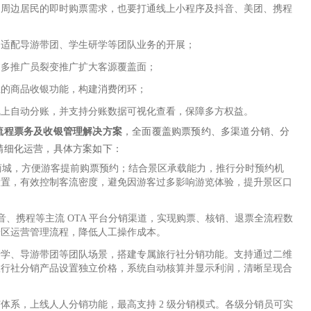
足周边居民的即时购票需求，也要打通线上小程序及抖音、美团、携程
，适配导游带团、学生研学等团队业务的开展；
过多推广员裂变推广扩大客源覆盖面；
业的商品收银功能，构建消费闭环；
线上自动分账，并支持分账数据可视化查看，保障多方权益。
流程票务及收银管理解决方案
，全面覆盖购票预约、多渠道分销、分
精细化运营，具体方案如下：
商城，方便游客提前购票预约；结合景区承载能力，推行分时预约机
设置，有效控制客流密度，避免因游客过多影响游览体验，提升景区口
音、携程等主流 OTA 平台分销渠道，实现购票、核销、退票全流程数
景区运营管理流程，降低人工操作成本。
研学、导游带团等团队场景，搭建专属旅行社分销功能。支持通过二维
旅行社分销产品设置独立价格，系统自动核算并显示利润，清晰呈现合
体系，上线人人分销功能，最高支持 2 级分销模式。各级分销员可实