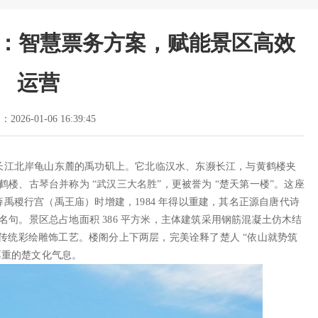
统：智慧票务方案，赋能景区高效
运营
2026-01-06 16:39:45
长江北岸龟山东麓的禹功矶上。它北临汉水、东濒长江，与黄鹤楼夹
鹤楼、古琴台并称为 “武汉三大名胜”，更被誉为 “楚天第一楼”。这座
禹稷行宫（禹王庙）时增建，1984 年得以重建，其名正源自唐代诗
古名句。景区总占地面积 386 平方米，主体建筑采用钢筋混凝土仿木结
辅以传统彩绘雕饰工艺。楼阁分上下两层，完美诠释了楚人 “依山就势筑
厚重的楚文化气息。