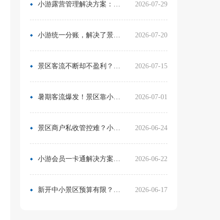
小游露营管理解决方案：无需再用Excel管营位
2026-07-29
小游统一分账，解决了景区在多渠道合作中的资金管理难题
2026-07-20
景区客流不断却不盈利？靠一卡通盘活二消，真实案例营收翻倍
2026-07-15
暑期客流爆发！景区靠小游票务系统，轻松拿捏旺季流量与口碑
2026-07-01
景区商户私收管控难？小游票务系统统一收银方案，从根源杜绝私自收款
2026-06-24
小游会员一卡通解决方案：消费游玩更省心！
2026-06-22
新开中小景区预算有限？分 3 阶段搭建售检票系统，小游票务轻量化方案直接落地
2026-06-17