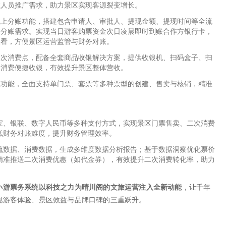
推人员推广需求，助力景区实现客源裂变增长。
线上分账功能，搭建包含申请人、审批人、提现金额、提现时间等全流
体分账需求。实现当日游客购票资金次日凌晨即时到账合作方银行卡，
查看，方便景区运营监管与财务对账。
二次消费点，配备全套商品收银解决方案，提供收银机、扫码盒子、扫
次消费便捷收银，有效提升景区整体营收。
理功能，全面支持单门票、套票等多种票型的创建、售卖与核销，精准
。
宝、银联、数字人民币等多种支付方式，实现景区门票售卖、二次消费
低财务对账难度，提升财务管理效率。
流数据、消费数据，生成多维度数据分析报告；基于数据洞察优化票价
精准推送二次消费优惠（如代金券），有效提升二次消费转化率，助力
小游票务系统以科技之力为晴川阁的文旅运营注入全新动能
，让千年
现游客体验、景区效益与品牌口碑的三重跃升。