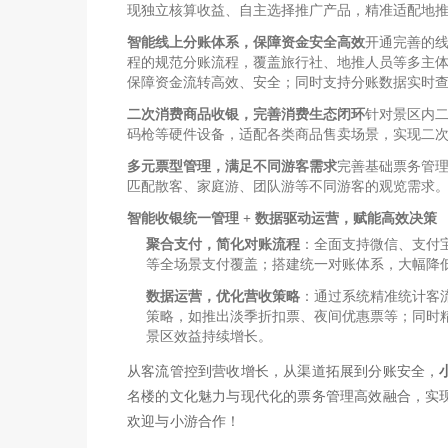
现独立核算收益、自主选择推广产品，精准适配地
智能线上分账体系，保障资金安全高效
开通完善的
程的规范分账流程，覆盖旅行社、地推人员等多主
保障资金流转高效、安全；同时支持分账数据实时
二次消费商品收银，完善消费生态闭环
针对景区内
码枪等硬件设备，适配各类商品售卖场景，实现二
多元票型管理，满足不同游客需求
完善基础票务管
匹配散客、家庭游、团队游等不同游客的观览需求
智能收银统一管理 + 数据驱动运营，赋能高效决策
聚合支付，简化对账流程
：全面支持微信、支付
等全场景支付覆盖；搭建统一对账体系，大幅降
数据运营，优化营收策略
：通过系统精准统计客
策略，如推出淡季折扣票、夜间优惠票等；同时
景区效益持续增长。
从客流管控到营收增长，从渠道拓展到分账安全，
名楼的文化魅力与现代化的票务管理高效融合，实
欢迎与小游合作！