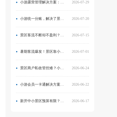
小游露营管理解决方案：无需再用Excel管营位
2026-07-29
小游统一分账，解决了景区在多渠道合作中的资金管理难题
2026-07-20
景区客流不断却不盈利？靠一卡通盘活二消，真实案例营收翻倍
2026-07-15
暑期客流爆发！景区靠小游票务系统，轻松拿捏旺季流量与口碑
2026-07-01
景区商户私收管控难？小游票务系统统一收银方案，从根源杜绝私自收款
2026-06-24
小游会员一卡通解决方案：消费游玩更省心！
2026-06-22
新开中小景区预算有限？分 3 阶段搭建售检票系统，小游票务轻量化方案直接落地
2026-06-17