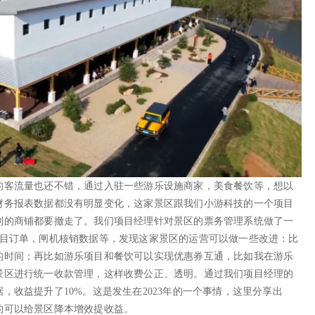
的客流量也还不错，通过入驻一些游乐设施商家，美食餐饮等，想以
财务报表数据都没有明显变化，这家景区跟我们小游科技的一个项目
别的商铺都要撤走了。我们项目经理针对景区的票务管理系统做了一
项目订单，闸机核销数据等，发现这家景区的运营可以做一些改进：比
的时间；再比如游乐项目和餐饮可以实现优惠券互通，比如我在游乐
景区进行统一收款管理，这样收费公正、透明。通过我们项目经理的
，收益提升了10%。这是发生在2023年的一个事情，这里分享出
的可以给景区降本增效提收益。