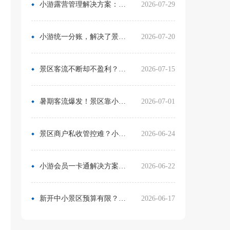
小游露营管理解决方案：无需再用Excel管营位
2026-07-29
小游统一分账，解决了景区在多渠道合作中的资金管理难题
2026-07-20
景区客流不断却不盈利？靠一卡通盘活二消，真实案例营收翻倍
2026-07-15
暑期客流爆发！景区靠小游票务系统，轻松拿捏旺季流量与口碑
2026-07-01
景区商户私收管控难？小游票务系统统一收银方案，从根源杜绝私自收款
2026-06-24
小游会员一卡通解决方案：消费游玩更省心！
2026-06-22
新开中小景区预算有限？分 3 阶段搭建售检票系统，小游票务轻量化方案直接落地
2026-06-17