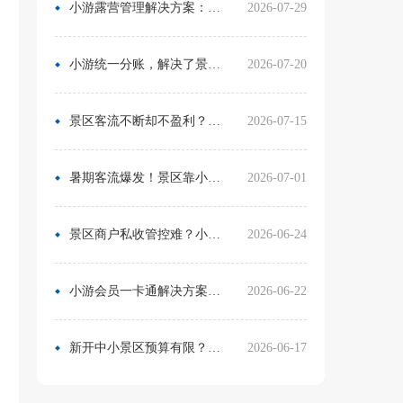
小游露营管理解决方案：无需再用Excel管营位
2026-07-29
小游统一分账，解决了景区在多渠道合作中的资金管理难题
2026-07-20
景区客流不断却不盈利？靠一卡通盘活二消，真实案例营收翻倍
2026-07-15
暑期客流爆发！景区靠小游票务系统，轻松拿捏旺季流量与口碑
2026-07-01
景区商户私收管控难？小游票务系统统一收银方案，从根源杜绝私自收款
2026-06-24
小游会员一卡通解决方案：消费游玩更省心！
2026-06-22
新开中小景区预算有限？分 3 阶段搭建售检票系统，小游票务轻量化方案直接落地
2026-06-17