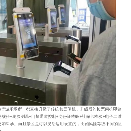
色等游乐场所，都直接升级了传统检票闸机，升级后的检票闸机即健
核验+刷脸测温+门禁通道控制+身份证核验+社保卡核验+电子二维
更加科学。而且景区是可以灵活运用设置的，比如风险等级不同的区