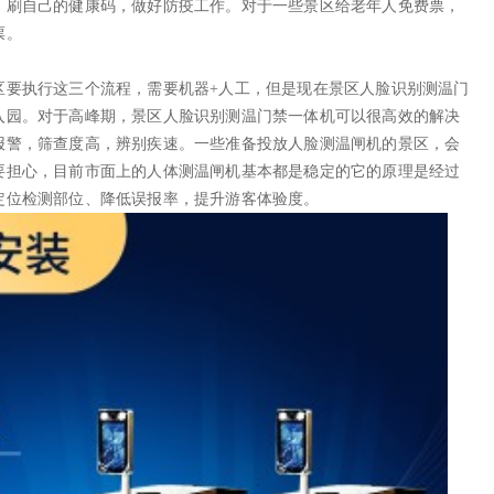
，刷自己的健康码，做好防疫工作。对于一些景区给老年人免费票，
票。
区要执行这三个流程，需要机器+人工，但是现在景区人脸识别测温门
入园。对于高峰期，景区人脸识别测温门禁一体机可以很高效的解决
报警，筛查度高，辨别疾速。一些准备投放人脸测温闸机的景区，会
要担心，目前市面上的人体测温闸机基本都是稳定的它的原理是经过
定位检测部位、降低误报率，提升游客体验度。