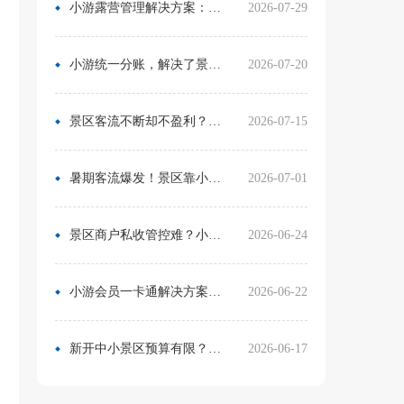
小游露营管理解决方案：无需再用Excel管营位
2026-07-29
小游统一分账，解决了景区在多渠道合作中的资金管理难题
2026-07-20
景区客流不断却不盈利？靠一卡通盘活二消，真实案例营收翻倍
2026-07-15
暑期客流爆发！景区靠小游票务系统，轻松拿捏旺季流量与口碑
2026-07-01
景区商户私收管控难？小游票务系统统一收银方案，从根源杜绝私自收款
2026-06-24
小游会员一卡通解决方案：消费游玩更省心！
2026-06-22
新开中小景区预算有限？分 3 阶段搭建售检票系统，小游票务轻量化方案直接落地
2026-06-17