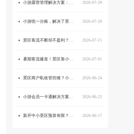
小游露营管理解决方案：无需再用Excel管营位
2026-07-29
小游统一分账，解决了景区在多渠道合作中的资金管理难题
2026-07-20
景区客流不断却不盈利？靠一卡通盘活二消，真实案例营收翻倍
2026-07-15
暑期客流爆发！景区靠小游票务系统，轻松拿捏旺季流量与口碑
2026-07-01
景区商户私收管控难？小游票务系统统一收银方案，从根源杜绝私自收款
2026-06-24
小游会员一卡通解决方案：消费游玩更省心！
2026-06-22
新开中小景区预算有限？分 3 阶段搭建售检票系统，小游票务轻量化方案直接落地
2026-06-17