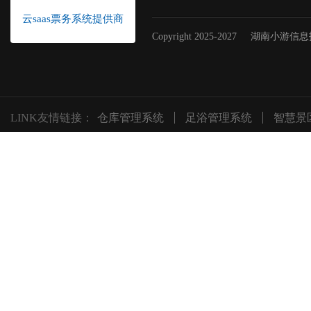
云saas票务系统提供商
Copyright 2025-2027
湖南小游信息
LINK友情链接：
仓库管理系统
足浴管理系统
智慧景