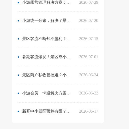
小游露营管理解决方案：无需再用Excel管营位
2026-07-29
小游统一分账，解决了景区在多渠道合作中的资金管理难题
2026-07-20
景区客流不断却不盈利？靠一卡通盘活二消，真实案例营收翻倍
2026-07-15
暑期客流爆发！景区靠小游票务系统，轻松拿捏旺季流量与口碑
2026-07-01
景区商户私收管控难？小游票务系统统一收银方案，从根源杜绝私自收款
2026-06-24
小游会员一卡通解决方案：消费游玩更省心！
2026-06-22
新开中小景区预算有限？分 3 阶段搭建售检票系统，小游票务轻量化方案直接落地
2026-06-17