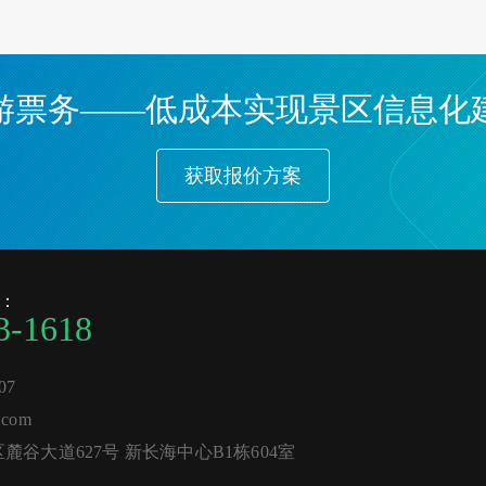
游票务——低成本实现景区信息化
获取报价方案
：
3-1618
07
com
谷大道627号 新长海中心B1栋604室