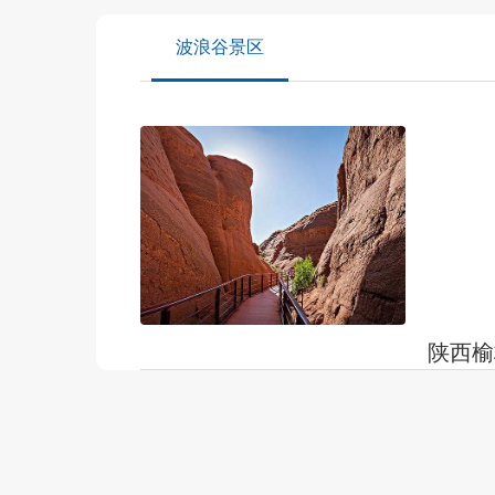
波浪谷景区
陕西榆
陕西榆林 
波浪谷位
俗称闫寨
发布时间：