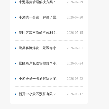
小游露营管理解决方案：无需再用Excel管营位
2026-07-29
小游统一分账，解决了景区在多渠道合作中的资金管理难题
2026-07-20
景区客流不断却不盈利？靠一卡通盘活二消，真实案例营收翻倍
2026-07-15
暑期客流爆发！景区靠小游票务系统，轻松拿捏旺季流量与口碑
2026-07-01
景区商户私收管控难？小游票务系统统一收银方案，从根源杜绝私自收款
2026-06-24
小游会员一卡通解决方案：消费游玩更省心！
2026-06-22
新开中小景区预算有限？分 3 阶段搭建售检票系统，小游票务轻量化方案直接落地
2026-06-17