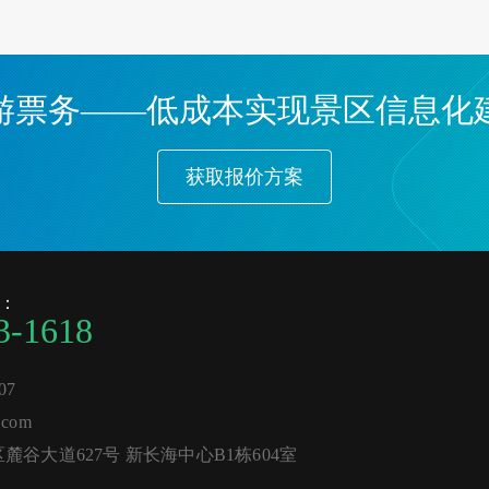
游票务——低成本实现景区信息化
获取报价方案
：
3-1618
07
com
谷大道627号 新长海中心B1栋604室