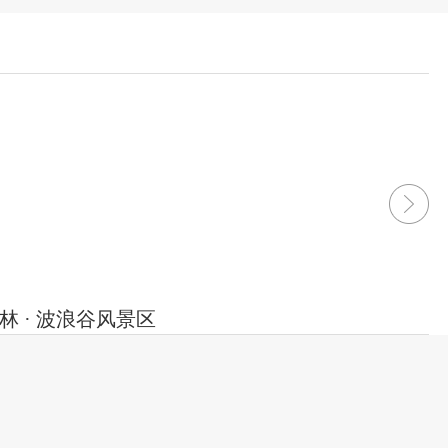
林 · 波浪谷风景区
· 波浪谷风景区
于距陕西省靖边县东南22公里处龙洲乡的闫家寨子，
子。从靖边县城出发，半个小时的车程就可以到
2021-04-26