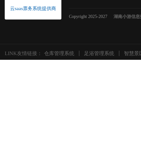
云saas票务系统提供商
Copyright 2025-2027
湖南小游信息
LINK友情链接：
仓库管理系统
足浴管理系统
智慧景