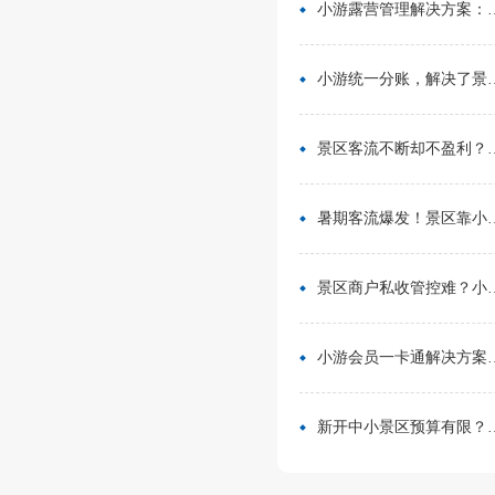
小游露营管理解决方案：无需再用Excel管营位
小游统一分账，解决了景区在多渠道合作中的资金管理难题
景区客流不断却不盈利？靠一卡通盘活二消，真实案例营收翻倍
暑期客流爆发！景区靠小游票务系统，轻松拿捏旺季流量与口碑
景区商户私收管控难？小游票务系统统一收银方案，从根源杜绝私自收款
小游会员一卡通解决方案：消费游玩更省心！
新开中小景区预算有限？分 3 阶段搭建售检票系统，小游票务轻量化方案直接落地