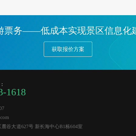
游票务——低成本实现景区信息化
获取报价方案
：
3-1618
07
com
谷大道627号 新长海中心B1栋604室