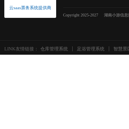
云saas票务系统提供商
Copyright 2025-2027
湖南小游信息
LINK友情链接：
仓库管理系统
足浴管理系统
智慧景