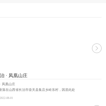
治 · 凤凰山庄
· 凤凰山庄
座落在山西省长治市壶关县集店乡岭东村，因居此处
上而得名凤凰山庄。建成了跑马场、射箭场、�
2022-08-01