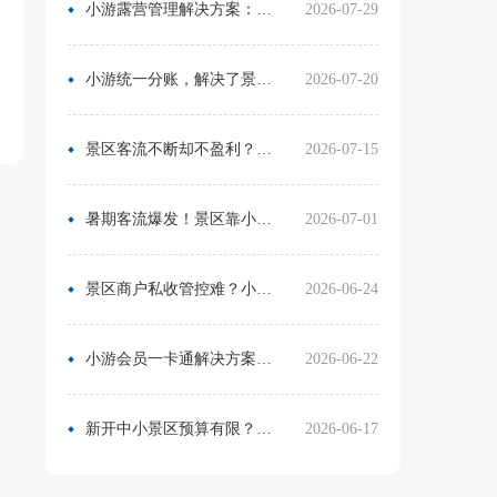
小游露营管理解决方案：无需再用Excel管营位
2026-07-29
小游统一分账，解决了景区在多渠道合作中的资金管理难题
2026-07-20
景区客流不断却不盈利？靠一卡通盘活二消，真实案例营收翻倍
2026-07-15
暑期客流爆发！景区靠小游票务系统，轻松拿捏旺季流量与口碑
2026-07-01
景区商户私收管控难？小游票务系统统一收银方案，从根源杜绝私自收款
2026-06-24
小游会员一卡通解决方案：消费游玩更省心！
2026-06-22
新开中小景区预算有限？分 3 阶段搭建售检票系统，小游票务轻量化方案直接落地
2026-06-17