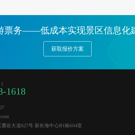
游票务——低成本实现景区信息化
获取报价方案
：
3-1618
07
com
谷大道627号 新长海中心B1栋604室