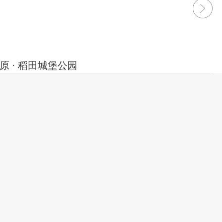
原 · 稻田城堡公园
· 稻田城堡公园
位于山西省太原市晋源区，2022年1月开放营业，稻草
成为稻田城堡、稻草人、热气球等，与冰雪奇缘
2022-03-03