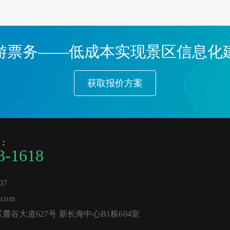
游票务——低成本实现景区信息化
获取报价方案
：
3-1618
07
com
谷大道627号 新长海中心B1栋604室