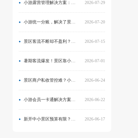
小游露营管理解决方案：无需再用Excel管营位
2026-07-29
小游统一分账，解决了景区在多渠道合作中的资金管理难题
2026-07-20
景区客流不断却不盈利？靠一卡通盘活二消，真实案例营收翻倍
2026-07-15
暑期客流爆发！景区靠小游票务系统，轻松拿捏旺季流量与口碑
2026-07-01
景区商户私收管控难？小游票务系统统一收银方案，从根源杜绝私自收款
2026-06-24
小游会员一卡通解决方案：消费游玩更省心！
2026-06-22
新开中小景区预算有限？分 3 阶段搭建售检票系统，小游票务轻量化方案直接落地
2026-06-17