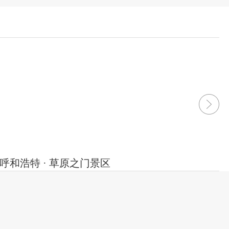
呼和浩特 · 草原之门景区
浩特 · 草原之门景区
文化旅游景区，由燕谷坊集团投资建设，占地115亩，
.2亿元，致力于全方位构建具有草原特色的全域�
2022-06-16