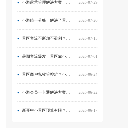
小游露营管理解决方案：无需再用Excel管营位
2026-07-29
小游统一分账，解决了景区在多渠道合作中的资金管理难题
2026-07-20
景区客流不断却不盈利？靠一卡通盘活二消，真实案例营收翻倍
2026-07-15
暑期客流爆发！景区靠小游票务系统，轻松拿捏旺季流量与口碑
2026-07-01
景区商户私收管控难？小游票务系统统一收银方案，从根源杜绝私自收款
2026-06-24
小游会员一卡通解决方案：消费游玩更省心！
2026-06-22
新开中小景区预算有限？分 3 阶段搭建售检票系统，小游票务轻量化方案直接落地
2026-06-17