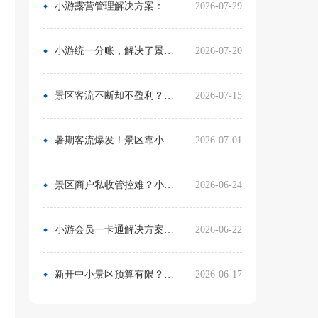
小游露营管理解决方案：无需再用Excel管营位
2026-07-29
小游统一分账，解决了景区在多渠道合作中的资金管理难题
2026-07-20
景区客流不断却不盈利？靠一卡通盘活二消，真实案例营收翻倍
2026-07-15
暑期客流爆发！景区靠小游票务系统，轻松拿捏旺季流量与口碑
2026-07-01
景区商户私收管控难？小游票务系统统一收银方案，从根源杜绝私自收款
2026-06-24
小游会员一卡通解决方案：消费游玩更省心！
2026-06-22
新开中小景区预算有限？分 3 阶段搭建售检票系统，小游票务轻量化方案直接落地
2026-06-17