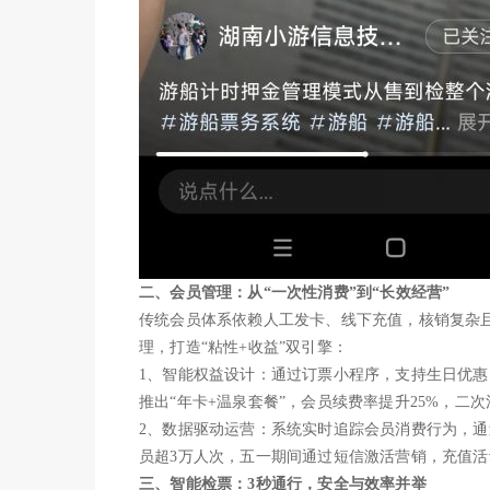
二、会员管理：从“一次性消费”到“长效经营”
传统会员体系依赖人工发卡、线下充值，核销复杂
理，打造“粘性+收益”双引擎：
1、智能权益设计：通过订票小程序，支持生日优
推出“年卡+温泉套餐”，会员续费率提升25%，二次
2、数据驱动运营：系统实时追踪会员消费行为，
员超3万人次，五一期间通过短信激活营销，充值活
三、智能检票：3秒通行，安全与效率并举