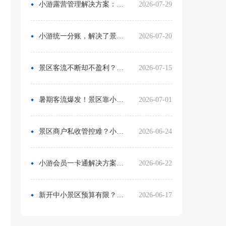
小游露营管理解决方案：无需再用Excel管营位
2026-07-29
小游统一分账，解决了景区在多渠道合作中的资金管理难题
2026-07-20
景区客流不断却不盈利？靠一卡通盘活二消，真实案例营收翻倍
2026-07-15
暑期客流爆发！景区靠小游票务系统，轻松拿捏旺季流量与口碑
2026-07-01
景区商户私收管控难？小游票务系统统一收银方案，从根源杜绝私自收款
2026-06-24
小游会员一卡通解决方案：消费游玩更省心！
2026-06-22
新开中小景区预算有限？分 3 阶段搭建售检票系统，小游票务轻量化方案直接落地
2026-06-17