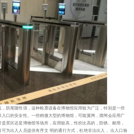
机，防尾随性强，这种检票设备在博物馆应用较为广泛，特别是一些
保入口的安全性。一些稍微大型的博物馆，可能翼闸，摆闸会应用广
管是景区还是博物馆等场所，应用较高，性价比高的，防锈、耐用，
可为出入人员提供有序文 明的通行方式，杜绝非法出入， 出入口验