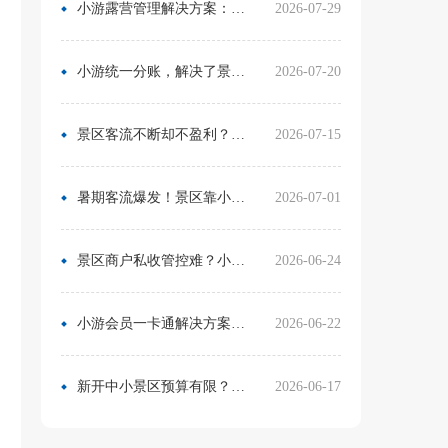
小游露营管理解决方案：无需再用Excel管营位
2026-07-29
小游统一分账，解决了景区在多渠道合作中的资金管理难题
2026-07-20
景区客流不断却不盈利？靠一卡通盘活二消，真实案例营收翻倍
2026-07-15
暑期客流爆发！景区靠小游票务系统，轻松拿捏旺季流量与口碑
2026-07-01
景区商户私收管控难？小游票务系统统一收银方案，从根源杜绝私自收款
2026-06-24
小游会员一卡通解决方案：消费游玩更省心！
2026-06-22
新开中小景区预算有限？分 3 阶段搭建售检票系统，小游票务轻量化方案直接落地
2026-06-17