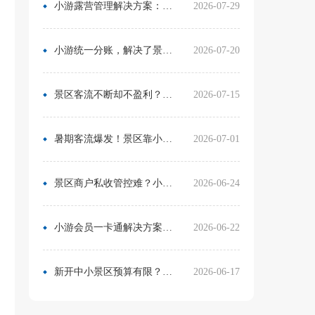
小游露营管理解决方案：无需再用Excel管营位
2026-07-29
小游统一分账，解决了景区在多渠道合作中的资金管理难题
2026-07-20
景区客流不断却不盈利？靠一卡通盘活二消，真实案例营收翻倍
2026-07-15
暑期客流爆发！景区靠小游票务系统，轻松拿捏旺季流量与口碑
2026-07-01
景区商户私收管控难？小游票务系统统一收银方案，从根源杜绝私自收款
2026-06-24
小游会员一卡通解决方案：消费游玩更省心！
2026-06-22
新开中小景区预算有限？分 3 阶段搭建售检票系统，小游票务轻量化方案直接落地
2026-06-17