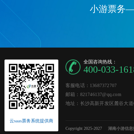
小游票务
全国咨询热线：
400-033-161
客服电话：13687372707
邮箱：821746137@qq.com
地址：长沙高新开发区麓谷大道62
云saas票务系统提供商
Copyright 2025-2027
湖南小游信息