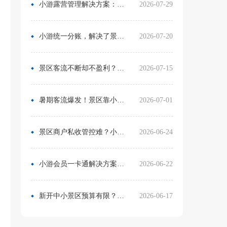
小游露营管理解决方案：无需再用Excel管营位
2026-07-29
小游统一分账，解决了景区在多渠道合作中的资金管理难题
2026-07-20
景区客流不断却不盈利？靠一卡通盘活二消，真实案例营收翻倍
2026-07-15
暑期客流爆发！景区靠小游票务系统，轻松拿捏旺季流量与口碑
2026-07-01
景区商户私收管控难？小游票务系统统一收银方案，从根源杜绝私自收款
2026-06-24
小游会员一卡通解决方案：消费游玩更省心！
2026-06-22
新开中小景区预算有限？分 3 阶段搭建售检票系统，小游票务轻量化方案直接落地
2026-06-17